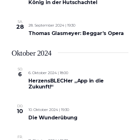
König in der Hutschachtel
SA.
28. September 2024 | 19:30
28
Thomas Glasmeyer: Beggar’s Opera
Oktober 2024
SO.
6. Oktober 2024 | 18:00
6
HerzensBLECHer „App in die
Zukunft!“
DO.
10. Oktober 2024 | 19:30
10
Die Wunderübung
FR.