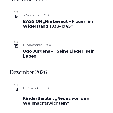
SO.
8. November | 17:00
8
BASSION „Nie bereut – Frauen im
Widerstand 1933–1945“
SO.
15. November | 17:00
15
Udo Jürgens – “Seine Lieder, sein
Leben”
Dezember 2026
SO.
13. Dezember | 11:00
13
Kindertheater: „Neues von den
Weihnachtswichteln“