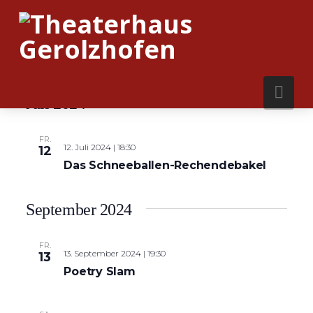
Nav
Juli 2024
FR.
12. Juli 2024 | 18:30
12
Das Schneeballen-Rechendebakel
September 2024
FR.
13. September 2024 | 19:30
13
Poetry Slam