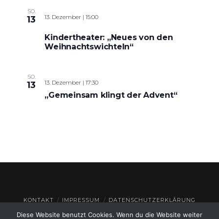
SO.
13. Dezember | 15:00
13
Kindertheater: „Neues von den
Weihnachtswichteln“
SO.
13. Dezember | 17:30
13
„Gemeinsam klingt der Advent“
KONTAKT
IMPRESSUM
DATENSCHUTZERKLÄRUNG
Diese Website benutzt Cookies. Wenn du die Website weiter
© THEATERHAUS GEROLZHOFEN
2026