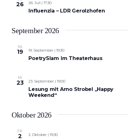
26. Juli | 17:30
26
Influenzia – LDR Gerolzhofen
September 2026
SA.
19. September | 19:30
19
PoetrySlam im Theaterhaus
MI.
23. September | 19:00
23
Lesung mit Arno Strobel „Happy
Weekend“
Oktober 2026
FR.
2. Oktober | 19:30
2