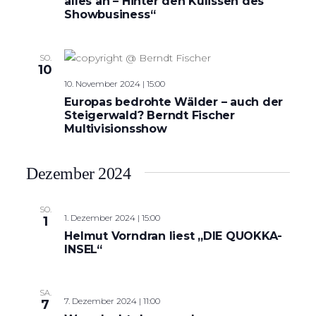
alles an – Hinter den Kulissen des
Showbusiness“
SO.
10
10. November 2024 | 15:00
Europas bedrohte Wälder – auch der
Steigerwald? Berndt Fischer
Multivisionsshow
Dezember 2024
SO.
1. Dezember 2024 | 15:00
1
Helmut Vorndran liest „DIE QUOKKA-
INSEL“
SA.
7. Dezember 2024 | 11:00
7