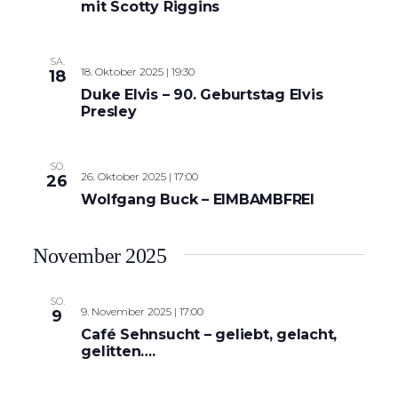
mit Scotty Riggins
SA.
18. Oktober 2025 | 19:30
18
Duke Elvis – 90. Geburtstag Elvis
Presley
SO.
26. Oktober 2025 | 17:00
26
Wolfgang Buck – EIMBAMBFREI
November 2025
SO.
9. November 2025 | 17:00
9
Café Sehnsucht – geliebt, gelacht,
gelitten….