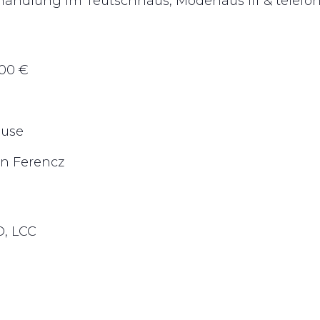
hhandlung im Teutschhaus, Modehaus Iff & telefo
,00 €
ause
an Ferencz
, LCC