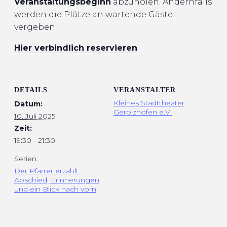
Veranstaltungsbeginn
abzuholen. Andernfalls
werden die Plätze an wartende Gäste
vergeben.
Hier verbindlich reservieren
DETAILS
VERANSTALTER
Kleines Stadttheater
Datum:
Gerolzhofen e.V.
10. Juli 2025
Zeit:
19:30 - 21:30
Serien:
Der Pfarrer erzählt…
Abschied, Erinnerungen
und ein Blick nach vorn