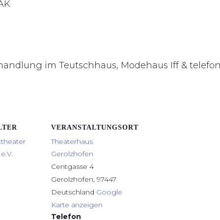
 AK
hhandlung im Teutschhaus, Modehaus Iff & telefo
LTER
VERANSTALTUNGSORT
ttheater
Theaterhaus
e.V.
Gerolzhofen
Centgasse 4
Gerolzhofen
,
97447
Deutschland
Google
Karte anzeigen
Telefon