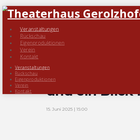
« Alle Veranstaltungen
Veranstaltungen
Rückschau
Eigenproduktionen
Diese Veranstaltung hat bereits stattgefun
Verein
Kontakt
Veranstaltungsserie:
Der Pfarrer
Veranstaltungen
Der Pfarrer e
Rückschau
Eigenproduktionen
Verein
und ein Blick
Kontakt
15. Juni 2025 | 15:00