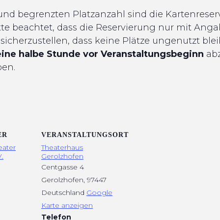
nd begrenzten Platzanzahl sind die Kartenrese
tte beachtet, dass die Reservierung nur mit Anga
cherzustellen, dass keine Plätze ungenutzt bleib
eine halbe Stunde vor Veranstaltungsbeginn
abz
ben.
ER
VERANSTALTUNGSORT
eater
Theaterhaus
.
Gerolzhofen
Centgasse 4
Gerolzhofen
,
97447
Deutschland
Google
Karte anzeigen
Telefon