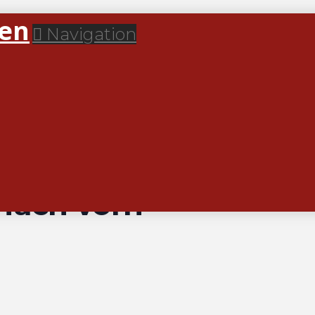
Navigation
den.
 erzählt… Abschied, Erinnerungen und ein Blick nach 
rzählt… Abschied, Er
 nach vorn