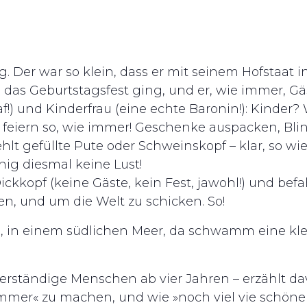
g. Der war so klein, dass er mit seinem Hofstaat i
 das Geburtstagsfest ging, und er, wie immer, Gä
f!) und Kinderfrau (eine echte Baronin!): Kinder
r feiern so, wie immer! Geschenke auspacken, Bli
lt gefüllte Pute oder Schweinskopf – klar, so wi
nig diesmal keine Lust!
ickkopf (keine Gäste, kein Fest, jawohl!) und befa
en, und um die Welt zu schicken. So!
, in einem südlichen Meer, da schwamm eine kleine
verständige Menschen ab vier Jahren – erzählt da
immer« zu machen, und wie »noch viel vie schöner