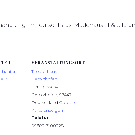
hhandlung im Teutschhaus, Modehaus Iff & telefo
LTER
VERANSTALTUNGSORT
ttheater
Theaterhaus
e.V.
Gerolzhofen
Centgasse 4
Gerolzhofen
,
97447
Deutschland
Google
Karte anzeigen
Telefon
09382-3100228