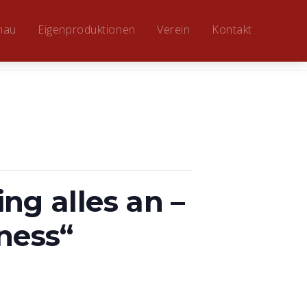
hau
Eigenproduktionen
Verein
Kontakt
ng alles an –
ness“