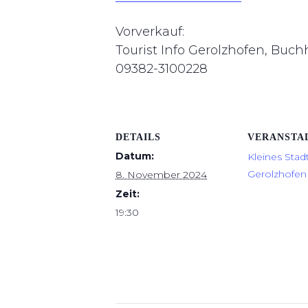
Vorverkauf:
Tourist Info Gerolzhofen, Buc
09382-3100228
DETAILS
VERANSTA
Datum:
Kleines Stad
Gerolzhofen 
8. November 2024
Zeit:
19:30