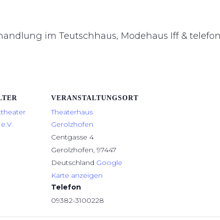
hhandlung im Teutschhaus, Modehaus Iff & telefo
LTER
VERANSTALTUNGSORT
ttheater
Theaterhaus
e.V.
Gerolzhofen
Centgasse 4
Gerolzhofen
,
97447
Deutschland
Google
Karte anzeigen
Telefon
09382-3100228