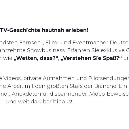
e TV-Geschichte hautnah erleben!
endsten Fernseh-, Film- und Eventmacher Deutsc
hrzehnte Showbusiness. Erfahren Sie exklusive G
n wie
„Wetten, dass?“
,
„Verstehen Sie Spaß?“
un
hte Videos, private Aufnahmen und Pilotsendungen
ine Arbeit mit den größten Stars der Branche. Ei
mor, Anekdoten und spannender „Video-Beweise“, 
 – und weit darüber hinaus!