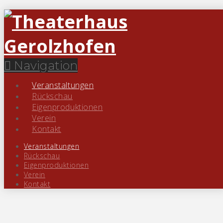
« Alle Veranstaltungen
Diese Veranstaltung hat bereits stattgefunden.
Navigation
Veranstaltungen
Veranstaltungsserie:
Wunderland
Rückschau
Wunderland
Eigenproduktionen
Verein
11. September 2025 | 19:30
Kontakt
Veranstaltungen
Rückschau
Eigenproduktionen
Verein
Kontakt