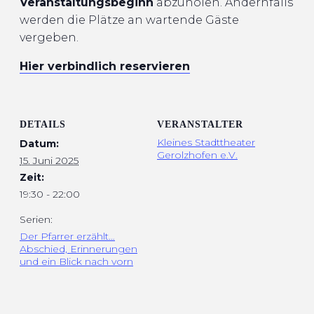
Veranstaltungsbeginn
abzuholen. Andernfalls
werden die Plätze an wartende Gäste
vergeben.
Hier verbindlich reservieren
DETAILS
VERANSTALTER
Kleines Stadttheater
Datum:
Gerolzhofen e.V.
15. Juni 2025
Zeit:
19:30 - 22:00
Serien:
Der Pfarrer erzählt…
Abschied, Erinnerungen
und ein Blick nach vorn