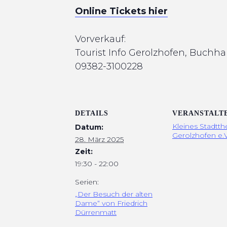
Online Tickets hier
Vorverkauf:
Tourist Info Gerolzhofen, Buchh
09382-3100228
DETAILS
VERANSTALT
Kleines Stadtth
Datum:
Gerolzhofen e.V
28. März 2025
Zeit:
19:30 - 22:00
Serien:
„Der Besuch der alten
Dame“ von Friedrich
Dürrenmatt