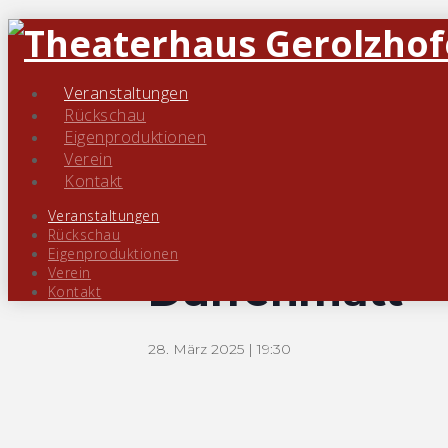
« Alle Veranstaltungen
Veranstaltungen
Rückschau
Eigenproduktionen
Diese Veranstaltung hat bereits stattgefun
Verein
Kontakt
Veranstaltungsserie:
„Der Besuch
Veranstaltungen
„Der Besuch d
Rückschau
Eigenproduktionen
Verein
Dürrenmatt
Kontakt
28. März 2025 | 19:30