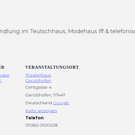
andlung im Teutschhaus, Modehaus Iff & telefoni
ER
VERANSTALTUNGSORT
eater
Theaterhaus
.
Gerolzhofen
Centgasse 4
Gerolzhofen
,
97447
Deutschland
Google
Karte anzeigen
Telefon
09382-3100228