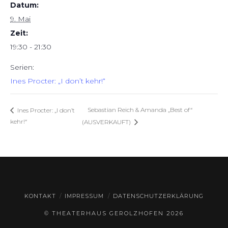
Datum:
9. Mai
Zeit:
19:30 - 21:30
Serien:
Ines Procter: „I don’t kehr!“
Sebastian Reich & Amanda „Best of“
Ines Procter: „I don’t
kehr!“
(AUSVERKAUFT)
KONTAKT
IMPRESSUM
DATENSCHUTZERKLÄRUNG
© THEATERHAUS GEROLZHOFEN
2026