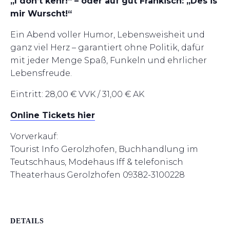
„I don’t kehr!“ – oder auf gut Fränkisch: „Des is
mir Wurscht!“
Ein Abend voller Humor, Lebensweisheit und
ganz viel Herz – garantiert ohne Politik, dafür
mit jeder Menge Spaß, Funkeln und ehrlicher
Lebensfreude.
Eintritt: 28,00 € VVK / 31,00 € AK
Online Tickets hier
Vorverkauf:
Tourist Info Gerolzhofen, Buchhandlung im
Teutschhaus, Modehaus Iff & telefonisch
Theaterhaus
Gerolzhofen 09382-3100228
DETAILS