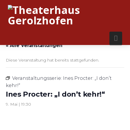
Nav
« Alle Veranstaltungen
Diese Veranstaltung hat bereits stattgefunden.
Veranstaltungsserie:
Ines Procter: „I don’t
kehr!“
Ines Procter: „I don’t kehr!“
9. Mai | 19:30