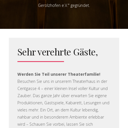
Gerolzhofen e.V." gegründet.
Sehr verehrte Gäste,
Werden Sie Teil unserer Theaterfamilie!
Besuchen Sie uns in unserem Theaterhaus in der
Centgasse 4 – einer kleinen Insel voller Kultur und
Zauber. Das ganze Jahr über erwarten Sie eigene
Produktionen, Gastspiele, Kabarett, Lesungen und
vieles mehr. Ein Ort, an dem Kultur lebendig,
nahbar und in besonderem Ambiente erlebbar
wird – Schauen Sie vorbei, lassen Sie sich