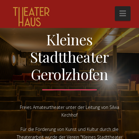
Nav
DER VEREIN FÜR KUNST UND KULTUR
Kleines
Stadttheater
Gerolzhofen
Freies Amateurtheater unter der Leitung von Silvia
Kirchhof
Für die Förderung von Kunst und Kultur durch die
Theaterarbeit wurde der Verein "Kleines Stadttheater