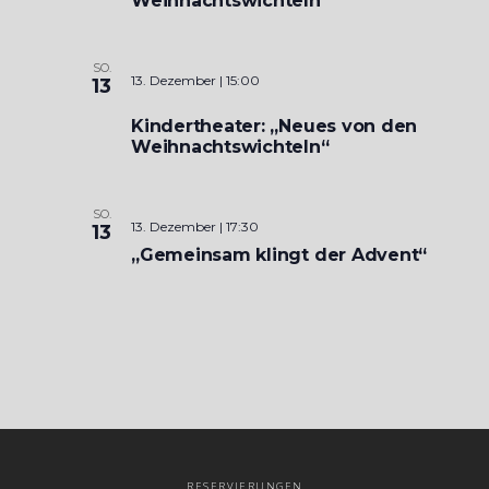
Weihnachtswichteln“
SO.
13. Dezember | 15:00
13
Kindertheater: „Neues von den
Weihnachtswichteln“
SO.
13. Dezember | 17:30
13
„Gemeinsam klingt der Advent“
RESERVIERUNGEN