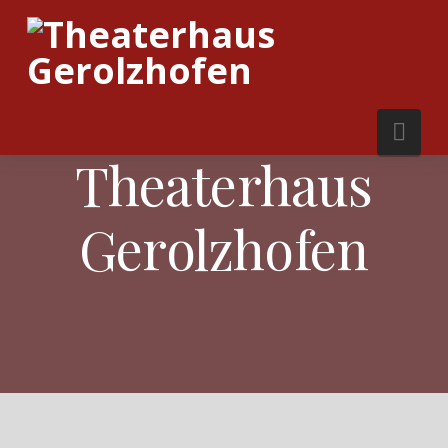
Nav
HERZLICH WILKOMMEN IM
Theaterhaus
Gerolzhofen