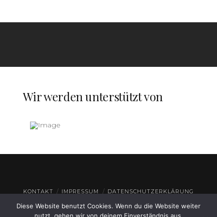
Wir werden unterstützt von
KONTAKT
IMPRESSUM
DATENSCHUTZERKLÄRUNG
Diese Website benutzt Cookies. Wenn du die Website weiter
© THEATERHAUS GEROLZHOFEN
2026
nutzt, gehen wir von deinem Einverständnis aus.