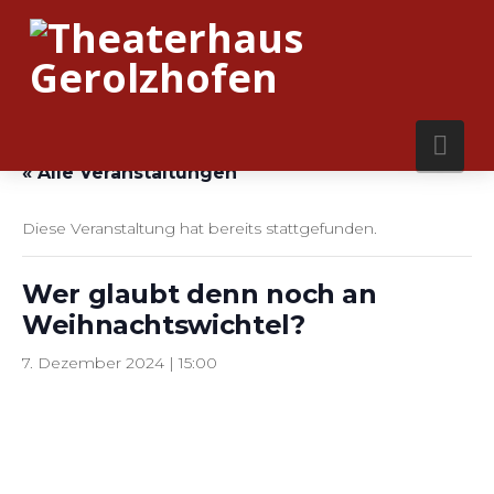
Nav
« Alle Veranstaltungen
Diese Veranstaltung hat bereits stattgefunden.
Wer glaubt denn noch an
Weihnachtswichtel?
7. Dezember 2024 | 15:00