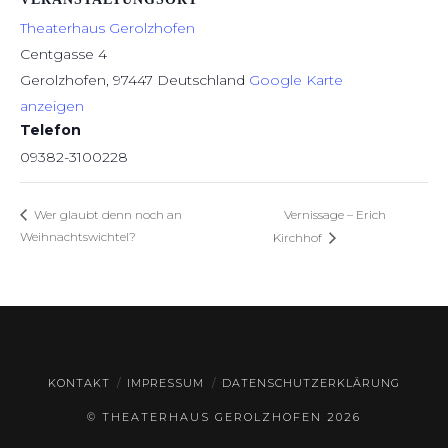
Theaterhaus Gerolzhofen
Centgasse 4
Gerolzhofen
,
97447
Deutschland
Google Karte
anzeigen
Telefon
09382-3100228
Vernissage – Erich
Wer glaubt denn noch an
Weihnachtswichtel?
Kirchhof
KONTAKT
IMPRESSUM
DATENSCHUTZERKLÄRUNG
© THEATERHAUS GEROLZHOFEN
2026