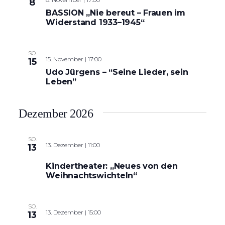
8
BASSION „Nie bereut – Frauen im
Widerstand 1933–1945“
SO.
15. November | 17:00
15
Udo Jürgens – “Seine Lieder, sein
Leben”
Dezember 2026
SO.
13. Dezember | 11:00
13
Kindertheater: „Neues von den
Weihnachtswichteln“
SO.
13. Dezember | 15:00
13