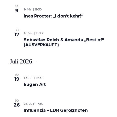
SA.
9. Mai | 19:30
9
Ines Procter: „I don’t kehr!“
SO.
17. Mai | 18:00
17
Sebastian Reich & Amanda „Best of“
(AUSVERKAUFT)
Juli 2026
SO.
19. Juli | 15:00
19
Eugen Art
SO.
26. Juli | 17:30
26
Influenzia – LDR Gerolzhofen