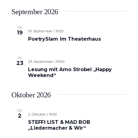
September 2026
SA.
19. September | 19:30
19
PoetrySlam im Theaterhaus
MI.
23. September | 19:00
23
Lesung mit Arno Strobel „Happy
Weekend“
Oktober 2026
FR.
2. Oktober | 19:30
2
STEFFI LIST & MAD BOB
„Liedermacher & Wir“