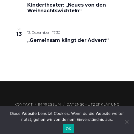
Kindertheater: „Neues von den
Weihnachtswichteln“
SO.
13. Dezember | 17:30
13
„Gemeinsam klingt der Advent“
KONTAKT
IMPRESSUM
DATENSCHUTZERKLÄRUNG
Diese Website benutzt Cookies. Wenn du die Website weiter
© THEATERHAUS GEROLZHOFEN
2026
nutzt, gehen wir von deinem Einverständnis aus.
OK