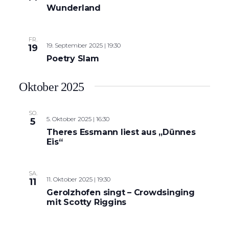
Wunderland
FR.
19. September 2025 | 19:30
19
Poetry Slam
Oktober 2025
SO.
5. Oktober 2025 | 16:30
5
Theres Essmann liest aus „Dünnes
Eis“
SA.
11. Oktober 2025 | 19:30
11
Gerolzhofen singt – Crowdsinging
mit Scotty Riggins