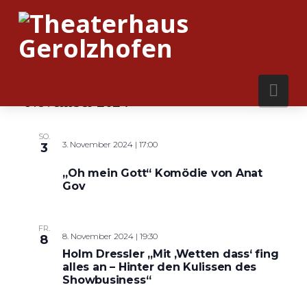
Nav
November 2024
SO.
3. November 2024 | 17:00
3
„Oh mein Gott“ Komödie von Anat
Gov
FR.
8. November 2024 | 19:30
8
Holm Dressler „Mit ‚Wetten dass‘ fing
alles an – Hinter den Kulissen des
Showbusiness“