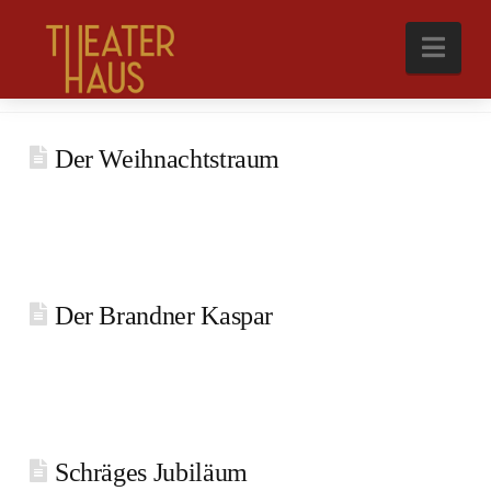
Nav
Post Archive by Month
Der Weihnachtstraum
Der Brandner Kaspar
Schräges Jubiläum