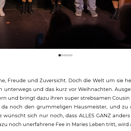
0
1
2
3
4
5
me, Freude und Zuversicht. Doch die Welt um sie he
ich unterwegs und das kurz vor Weihnachten. Ausger
n und bringt dazu ihren super strebsamen Cousin 
s da noch den grummeligen Hausmeister, und zu gu
ie wünscht sich nur noch, dass ALLES GANZ anders i
 noch unerfahrene Fee in Maries Leben tritt, wird al