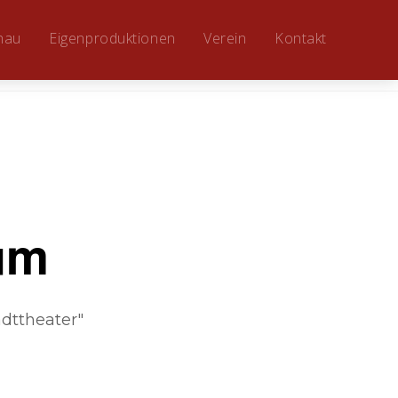
hau
Eigenproduktionen
Verein
Kontakt
um
dttheater"