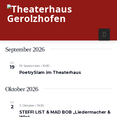
Nav
September 2026
SA.
19. September | 19:30
19
PoetrySlam im Theaterhaus
Oktober 2026
FR.
2. Oktober | 19:30
2
STEFFI LIST & MAD BOB „Liedermacher &