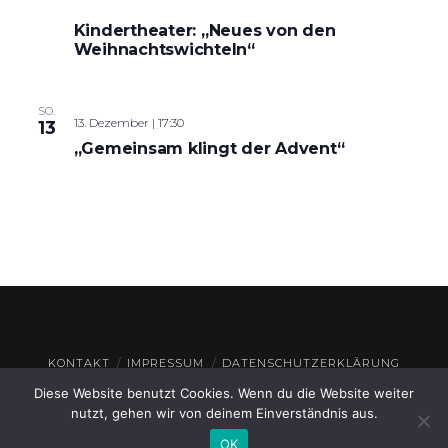
Kindertheater: „Neues von den
Weihnachtswichteln“
SO.
13. Dezember | 17:30
13
„Gemeinsam klingt der Advent“
KONTAKT
IMPRESSUM
DATENSCHUTZERKLÄRUNG
Diese Website benutzt Cookies. Wenn du die Website weiter
© THEATERHAUS GEROLZHOFEN
2026
nutzt, gehen wir von deinem Einverständnis aus.
OK