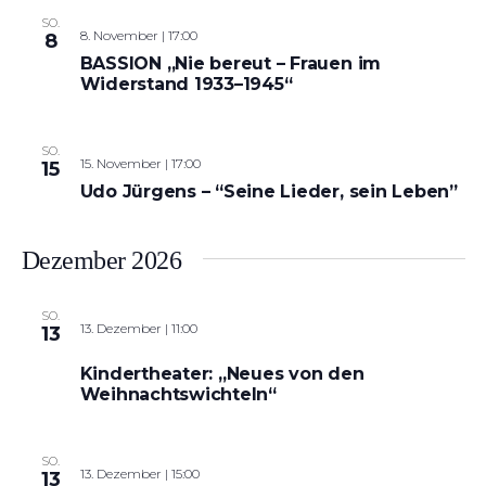
SO.
8. November | 17:00
8
BASSION „Nie bereut – Frauen im
Widerstand 1933–1945“
SO.
15. November | 17:00
15
Udo Jürgens – “Seine Lieder, sein Leben”
Dezember 2026
SO.
13. Dezember | 11:00
13
Kindertheater: „Neues von den
Weihnachtswichteln“
SO.
13. Dezember | 15:00
13