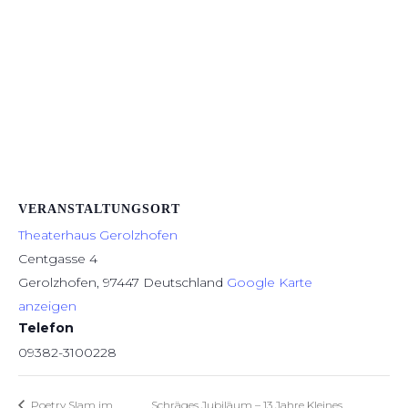
VERANSTALTUNGSORT
Theaterhaus Gerolzhofen
Centgasse 4
Gerolzhofen
,
97447
Deutschland
Google Karte
anzeigen
Telefon
09382-3100228
Schräges Jubiläum – 13 Jahre Kleines
Poetry Slam im