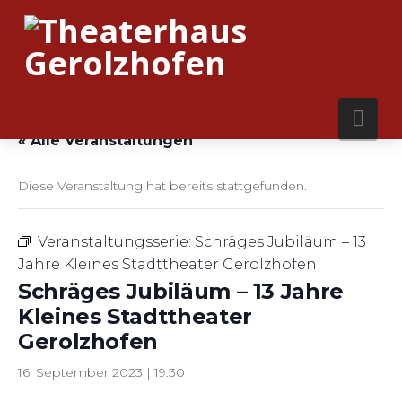
Nav
« Alle Veranstaltungen
Diese Veranstaltung hat bereits stattgefunden.
Veranstaltungsserie:
Schräges Jubiläum – 13
Jahre Kleines Stadttheater Gerolzhofen
Schräges Jubiläum – 13 Jahre
Kleines Stadttheater
Gerolzhofen
16. September 2023 | 19:30