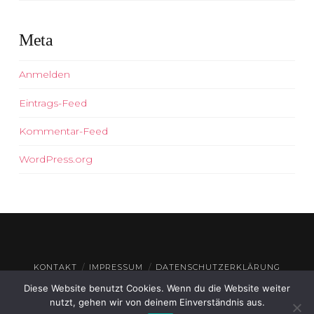
Meta
Anmelden
Eintrags-Feed
Kommentar-Feed
WordPress.org
KONTAKT
IMPRESSUM
DATENSCHUTZERKLÄRUNG
Diese Website benutzt Cookies. Wenn du die Website weiter
© THEATERHAUS GEROLZHOFEN
2026
nutzt, gehen wir von deinem Einverständnis aus.