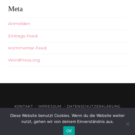
Meta
Anmelden
Eintrags-Feed
Kommentar-Feed
WordPress.org
KONTAKT
IMPRESSUM
DATENSCHUTZERKLÄRUNG
Diese Website benutzt Cookies. Wenn du die Website weiter
© THEATERHAUS GEROLZHOFEN
2026
nutzt, gehen wir von deinem Einverständnis aus.
OK