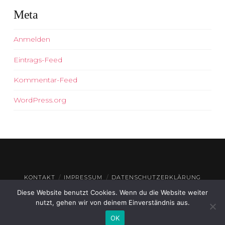
Meta
Anmelden
Eintrags-Feed
Kommentar-Feed
WordPress.org
KONTAKT
IMPRESSUM
DATENSCHUTZERKLÄRUNG
Diese Website benutzt Cookies. Wenn du die Website weiter
© THEATERHAUS GEROLZHOFEN
2026
nutzt, gehen wir von deinem Einverständnis aus.
OK