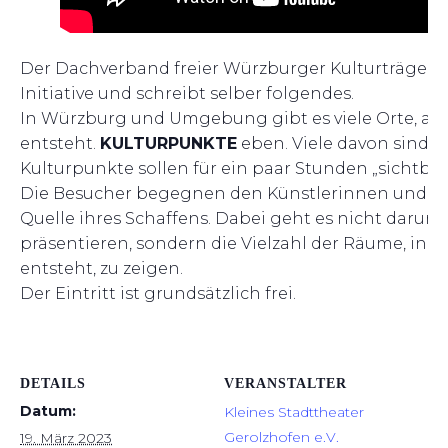
Der Dachverband freier Würzburger Kulturträger o
Initiative und schreibt selber folgendes.
In Würzburg und Umgebung gibt es viele Orte, an
entsteht.
KULTURPUNKTE
eben. Viele davon sind u
Kulturpunkte sollen für ein paar Stunden „sichtba
Die Besucher begegnen den Künstlerinnen und Kü
Quelle ihres Schaffens. Dabei geht es nicht darum, 
präsentieren, sondern die Vielzahl der Räume, in d
entsteht, zu zeigen.
Der Eintritt ist grundsätzlich frei.
DETAILS
VERANSTALTER
Datum:
Kleines Stadttheater
Gerolzhofen e.V.
19. März 2023