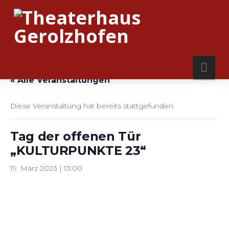
Nav
« Alle Veranstaltungen
Diese Veranstaltung hat bereits stattgefunden.
Tag der offenen Tür
„KULTURPUNKTE 23“
19. März 2023 | 13:00