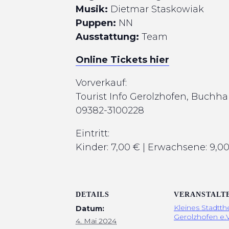
Musik:
Dietmar Staskowiak
Puppen:
NN
Ausstattung:
Team
Online Tickets hier
Vorverkauf:
Tourist Info Gerolzhofen, Buchh
09382-3100228
Eintritt:
Kinder: 7,00 € | Erwachsene: 9,0
DETAILS
VERANSTALT
Kleines Stadtth
Datum:
Gerolzhofen e.V
4. Mai 2024