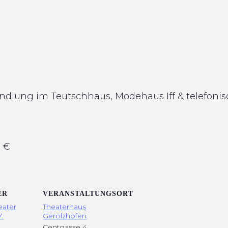
andlung im Teutschhaus, Modehaus Iff & telefoni
0 €
ER
VERANSTALTUNGSORT
eater
Theaterhaus
.
Gerolzhofen
Centgasse 4