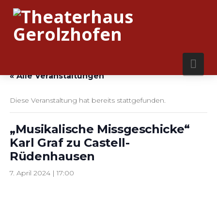
Nav
« Alle Veranstaltungen
Diese Veranstaltung hat bereits stattgefunden.
„Musikalische Missgeschicke“
Karl Graf zu Castell-
Rüdenhausen
7. April 2024 | 17:00