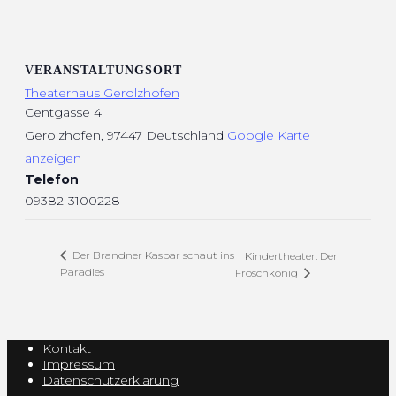
VERANSTALTUNGSORT
Theaterhaus Gerolzhofen
Centgasse 4
Gerolzhofen
,
97447
Deutschland
Google Karte
anzeigen
Telefon
09382-3100228
Der Brandner Kaspar schaut ins
Kindertheater: Der
Paradies
Froschkönig
Kontakt
Impressum
Datenschutzerklärung