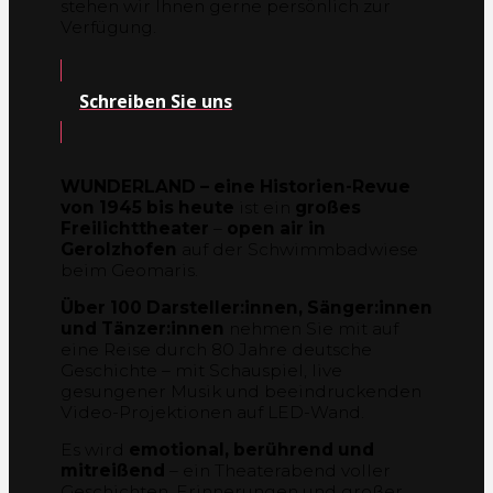
stehen wir Ihnen gerne persönlich zur
Verfügung.
Schreiben Sie uns
WUNDERLAND – eine Historien-Revue
von 1945 bis heute
ist ein
großes
Freilichttheater
–
open air in
Gerolzhofen
auf der Schwimmbadwiese
beim Geomaris.
Über 100 Darsteller:innen, Sänger:innen
und Tänzer:innen
nehmen Sie mit auf
eine Reise durch 80 Jahre deutsche
Geschichte – mit Schauspiel, live
gesungener Musik und beeindruckenden
Video-Projektionen auf LED-Wand.
Es wird
emotional, berührend und
mitreißend
– ein Theaterabend voller
Geschichten, Erinnerungen und großer